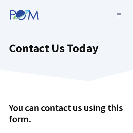
コ
ン
メ
テ
ン
ニ
ツ
Contact Us Today
へ
ュ
ス
キ
ー
ッ
プ
You can contact us using this
form.